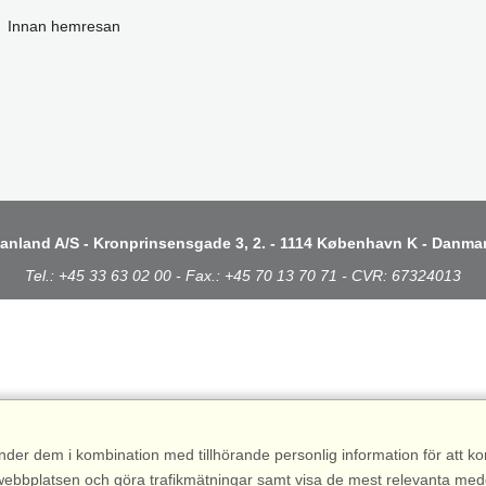
Innan hemresan
anland A/S - Kronprinsensgade 3, 2. - 1114 København K - Danma
Tel.: +45 33 63 02 00 - Fax.: +45 70 13 70 71 - CVR: 67324013
nder dem i kombination med tillhörande personlig information för att 
 av webbplatsen och göra trafikmätningar samt visa de mest relevanta me