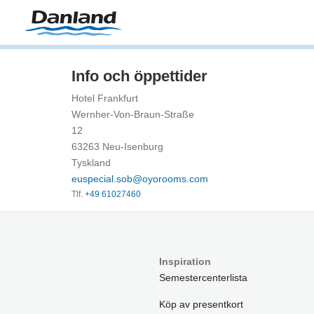
Info och öppettider
Hotel Frankfurt
Wernher-Von-Braun-Straße
12
63263 Neu-Isenburg
Tyskland
euspecial.sob@oyorooms.com
Tlf.
+49 61027460
Inspiration
Semestercenterlista
Köp av presentkort