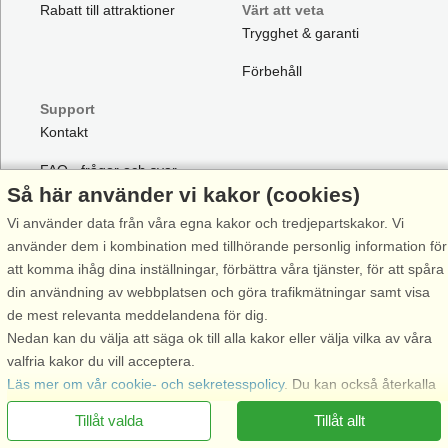
Rabatt till attraktioner
Värt att veta
Trygghet & garanti
Förbehåll
Support
Kontakt
FAQ - frågor och svar
Så här använder vi kakor (cookies)
FAQ Rabattkoder
Vi använder data från våra egna kakor och tredjepartskakor. Vi
använder dem i kombination med tillhörande personlig information för
Hyresvilkor
att komma ihåg dina inställningar, förbättra våra tjänster, för att spåra
Personuppgifter
din användning av webbplatsen och göra trafikmätningar samt visa
de mest relevanta meddelandena för dig.
Kakor på Danland
Nedan kan du välja att säga ok till alla kakor eller välja vilka av våra
valfria kakor du vill acceptera.
Ring oss för att boka
Läs mer om vår cookie- och sekretesspolicy
. Du kan också återkalla
ditt samtycke
här
.
Tillåt valda
Tillåt allt
Nödvändiga: Dessa kakor hjälper till att säkerställa att vår