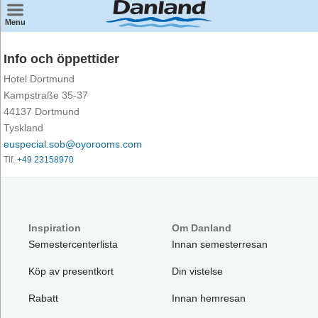
×
Menu
Hitta ett semestercentert
Info och öppettider
Wellness
Hotel Dortmund
Kampstraße 35-37
Minisemester
44137 Dortmund
Tyskland
Badland
euspecial.sob@oyorooms.com
Tlf.
+49 23158970
Weekendresor
Familiesemester
Semester för 2
Inspiration
Om Danland
Semestercenterlista
Innan semesterresan
Köp av presentkort
Din vistelse
Rabatt
Innan hemresan