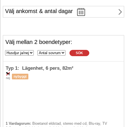
Välj ankomst & antal dagar
Välj mellan 2 boendetyper:
SÖK
Typ 1: Lägenhet,
6 pers
, 82m²
nybyggt
nej
1 Vardagsrum:
Bioetanol eldstad, stereo med cd, Blu-ray, TV