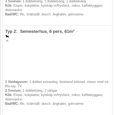
3 Sovrum:
1 dubbelsäng, 1 dubbelsäng, 1 dubbelsäng
Kök:
Elspis, kokplattor, kylskåp m/frysfack, mikro, kaffebryggare,
diskmaskin
Bad/WC:
Wc, tvättställ, dusch, ångkabin, golvvärme
Typ 2: Semesterhus,
6 pers
, 61m²
ja
1 Vardagsrum:
1 dubbel extrasäng, bioetanol eldstad, stereo med cd,
Blu-ray, TV
2 Sovrum:
1 dubbelsäng, 2 sängar
Kök:
Elspis, kokplattor, kylskåp m/frysfack, mikro, kaffebryggare,
diskmaskin
Bad/WC:
Wc, tvättställ, dusch, ångkabin, golvvärme