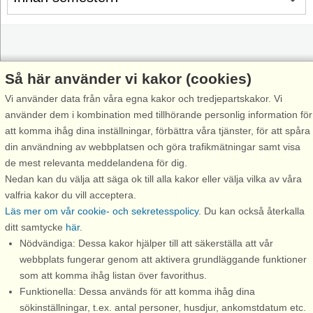
Inspiration
Om Danland
Så här använder vi kakor (cookies)
Semestercenterlista
Innan semesterresan
Vi använder data från våra egna kakor och tredjepartskakor. Vi
använder dem i kombination med tillhörande personlig information för
Köp av presentkort
Din vistelse
att komma ihåg dina inställningar, förbättra våra tjänster, för att spåra
Rabatt
Innan hemresan
din användning av webbplatsen och göra trafikmätningar samt visa
de mest relevanta meddelandena för dig.
Rabatt till attraktioner
Värt att veta
Nedan kan du välja att säga ok till alla kakor eller välja vilka av våra
Trygghet & garanti
valfria kakor du vill acceptera.
Läs mer om vår cookie- och sekretesspolicy
. Du kan också återkalla
Förbehåll
ditt samtycke
här
.
Support
Nödvändiga: Dessa kakor hjälper till att säkerställa att vår
Kontakt
webbplats fungerar genom att aktivera grundläggande funktioner
som att komma ihåg listan över favorithus.
FAQ - frågor och svar
Funktionella: Dessa används för att komma ihåg dina
sökinställningar, t.ex. antal personer, husdjur, ankomstdatum etc.
FAQ Rabattkoder