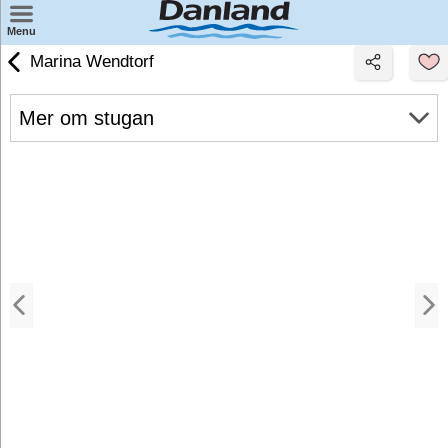
×
Menu
Marina Wendtorf
Hitta ett semestercentert
Wellness
Mer om stugan
Minisemester
Badland
Weekendresor
Familiesemester
Semester för 2