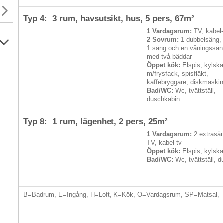
Typ 4: 3 rum, havsutsikt, hus,
5 pers
, 67m²
1 Vardagsrum:
TV, kabel-
2 Sovrum:
1 dubbelsäng,
1 säng och en våningssän
med två bäddar
Öppet kök:
Elspis, kylsk
m/frysfack, spisfläkt,
kaffebryggare, diskmaski
Bad/WC:
Wc, tvättställ,
duschkabin
Typ 8: 1 rum, lägenhet,
2 pers
, 25m²
1 Vardagsrum:
2 extrasän
TV, kabel-tv
Öppet kök:
Elspis, kylsk
Bad/WC:
Wc, tvättställ, 
B=Badrum, E=Ingång, H=Loft, K=Kök, O=Vardagsrum, SP=Matsal, 