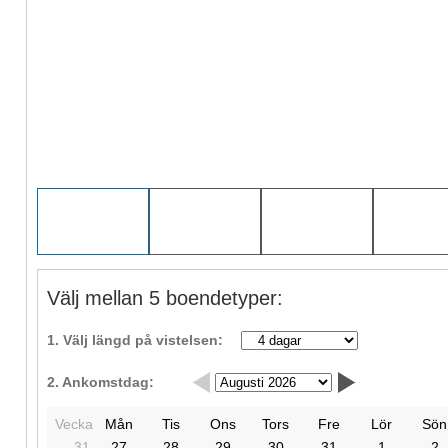
Välj mellan 5 boendetyper:
1. Välj längd på vistelsen:
2. Ankomstdag:
Vecka
Mån
Tis
Ons
Tors
Fre
Lör
Sön
31
27
28
29
30
31
1
2