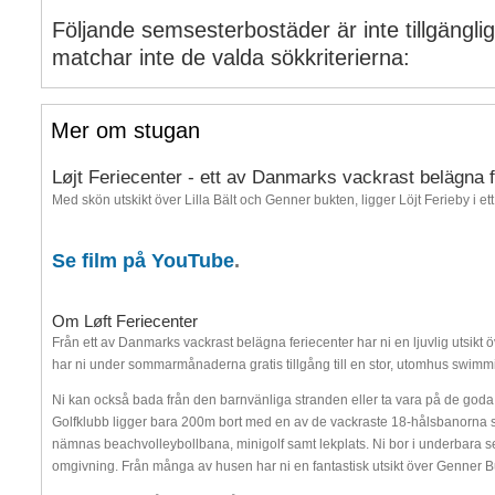
Följande semsesterbostäder är inte tillgängli
matchar inte de valda sökkriterierna:
Mer om stugan
Løjt Feriecenter - ett av Danmarks vackrast belägna f
Med skön utskikt över Lilla Bält och Genner bukten, ligger Löjt Ferieby i 
Se film på YouTube
.
Om Løft Feriecenter
Från ett av Danmarks vackrast belägna feriecenter har ni en ljuvlig utsikt 
har ni under sommarmånaderna gratis tillgång till en stor, utomhus swimm
Ni kan också bada från den barnvänliga stranden eller ta vara på de goda 
Golfklubb ligger bara 200m bort med en av de vackraste 18-hålsbanorna so
nämnas beachvolleybollbana, minigolf samt lekplats. Ni bor i underbara 
omgivning. Från många av husen har ni en fantastisk utsikt över Genner B