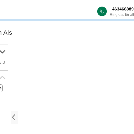
+463468889
Ring oss för at
h Als
5.0