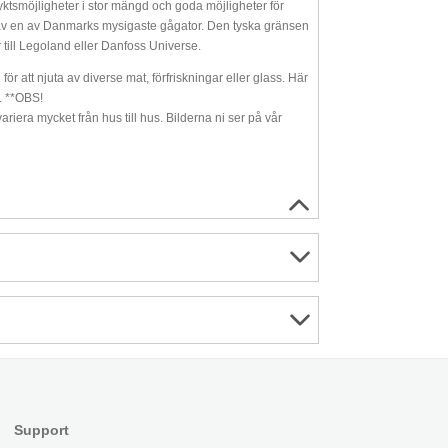
ktsmöjligheter i stor mängd och goda möjligheter för
 möts av en av Danmarks mysigaste gågator. Den tyska gränsen
er till Legoland eller Danfoss Universe.
för att njuta av diverse mat, förfriskningar eller glass. Här
s. **OBS!
riera mycket från hus till hus. Bilderna ni ser på vår
Support