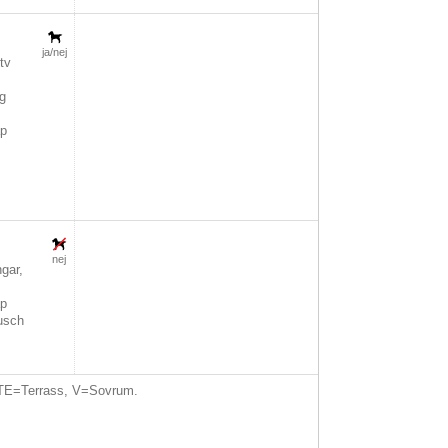
ja/nej
tv
g
åp
n
nej
gar,
åp
dusch
TE=Terrass, V=Sovrum.