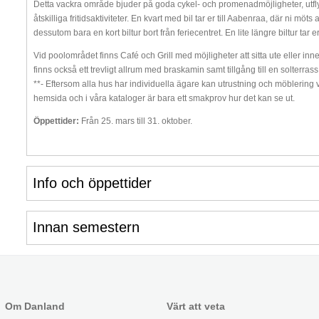
Detta vackra område bjuder på goda cykel- och promenadmöjligheter, utfly
åtskilliga fritidsaktiviteter. En kvart med bil tar er till Aabenraa, där ni
dessutom bara en kort biltur bort från feriecentret. En lite längre biltur tar 
Vid poolområdet finns Café och Grill med möjligheter att sitta ute eller inne 
finns också ett trevligt allrum med braskamin samt tillgång till en solterras
**- Eftersom alla hus har individuella ägare kan utrustning och möblering va
hemsida och i våra kataloger är bara ett smakprov hur det kan se ut.
Öppettider:
Från 25. mars till 31. oktober.
Info och öppettider
Innan semestern
Om Danland
Värt att veta