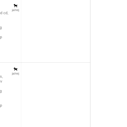
ja/nej
d cd,
g
åp
n
ja/nej
s,
tv
g
åp
n