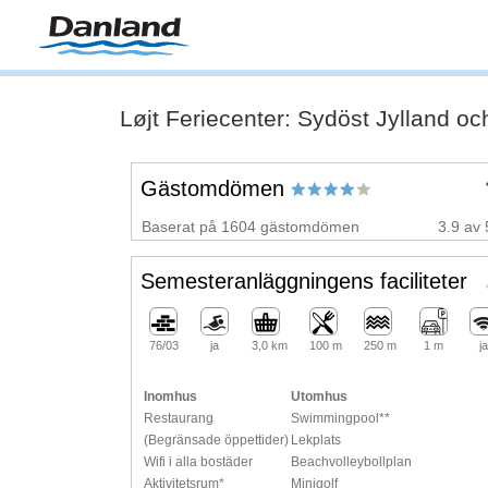
Løjt Feriecenter: Sydöst Jylland oc
Gästomdömen
Baserat på 1604 gästomdömen
3.9 av 
Semesteranläggningens faciliteter
76/03
ja
3,0 km
100 m
250 m
1 m
ja
Inomhus
Utomhus
Restaurang
Swimmingpool**
(Begränsade öppettider)
Lekplats
Wifi i alla bostäder
Beachvolleybollplan
Aktivitetsrum*
Minigolf