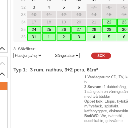
32
3
4
5
6
7
8
9
33
10
11
12
13
14
15
16
34
17
18
19
20
21
22
23
35
24
25
26
27
28
29
30
36
31
1
2
3
4
5
6
3. Sökfilter:
SÖK
Typ 1: 3 rum, radhus,
3+2 pers
, 61m²
1 Vardagsrum:
CD, TV, k
tv
2 Sovrum:
1 dubbelsäng,
1 säng och en våningssän
.
med två bäddar
l
Öppet kök:
Elspis, kylsk
m/frysfack, spisfläkt,
kaffebryggare, diskmaski
.
Bad/WC:
Wc, tvättställ,
l
duschkabin, golvvärme