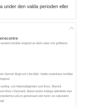
ga under den valda perioden eller
eriecentre
ett vackert område omgivet av skön natur och golfbana.
över Genner Bugt och Lilla Bält. I detta underbara område
ingpool.
surfing- och fiskemöjligheter som finns. Åbenrå
m finns i Danmark. Bland andra möjliga aktiviteter kan
semesterhus på en gemensam stor tomt i en naturskön
ugt.