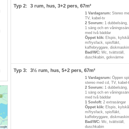
.
Typ 2: 3 rum, hus,
3+2 pers
, 67m²
l
1 Vardagsrum:
Stereo me
TV, kabel-tv
2 Sovrum:
1 dubbelsäng,
.
1 säng och en våningssän
l
med två bäddar
Öppet kök:
Elspis, kylsk
m/frysfack, spisfläkt,
.
kaffebryggare, diskmaski
2
Bad/WC:
Wc, tvättställ,
duschkabin, golvvärme
.
Typ 3: 3½ rum, hus,
5+2 pers
, 67m²
l
1 Vardagsrum:
Öppen spi
stereo med cd, TV, kabel-
2 Sovrum:
1 dubbelsäng,
1 säng och en våningssän
med två bäddar
1 Sovloft:
2 extrasängar
Öppet kök:
Elspis, kylsk
m/frysfack, spisfläkt,
kaffebryggare, diskmaski
Bad/WC:
Wc, tvättställ,
duschkabin