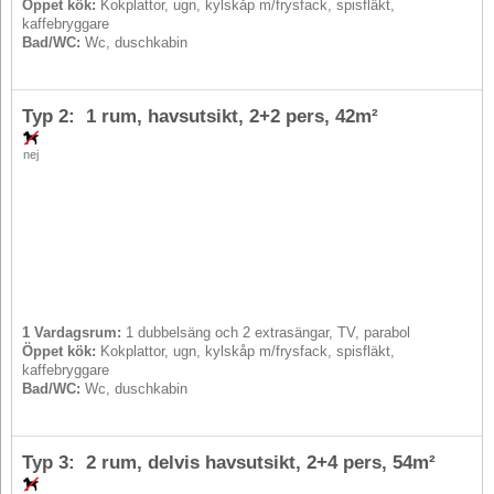
Öppet kök:
Kokplattor, ugn, kylskåp m/frysfack, spisfläkt,
kaffebryggare
Bad/WC:
Wc, duschkabin
Typ 2: 1 rum, havsutsikt,
2+2 pers
, 42m²
nej
1 Vardagsrum:
1 dubbelsäng och 2 extrasängar, TV, parabol
Öppet kök:
Kokplattor, ugn, kylskåp m/frysfack, spisfläkt,
kaffebryggare
Bad/WC:
Wc, duschkabin
Typ 3: 2 rum, delvis havsutsikt,
2+4 pers
, 54m²