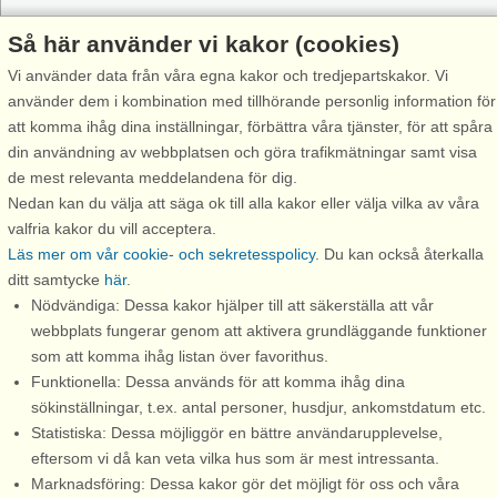
Inspiration
Om Danland
Så här använder vi kakor (cookies)
Semestercenterlista
Innan semesterresan
Vi använder data från våra egna kakor och tredjepartskakor. Vi
använder dem i kombination med tillhörande personlig information för
Köp av presentkort
Din vistelse
att komma ihåg dina inställningar, förbättra våra tjänster, för att spåra
Rabatt
Innan hemresan
din användning av webbplatsen och göra trafikmätningar samt visa
de mest relevanta meddelandena för dig.
Rabatt till attraktioner
Värt att veta
Nedan kan du välja att säga ok till alla kakor eller välja vilka av våra
Trygghet & garanti
valfria kakor du vill acceptera.
Läs mer om vår cookie- och sekretesspolicy
. Du kan också återkalla
Förbehåll
ditt samtycke
här
.
Support
Nödvändiga: Dessa kakor hjälper till att säkerställa att vår
Kontakt
webbplats fungerar genom att aktivera grundläggande funktioner
som att komma ihåg listan över favorithus.
FAQ - frågor och svar
Funktionella: Dessa används för att komma ihåg dina
sökinställningar, t.ex. antal personer, husdjur, ankomstdatum etc.
FAQ Rabattkoder
Statistiska: Dessa möjliggör en bättre användarupplevelse,
Hyresvilkor
eftersom vi då kan veta vilka hus som är mest intressanta.
Marknadsföring: Dessa kakor gör det möjligt för oss och våra
Personuppgifter