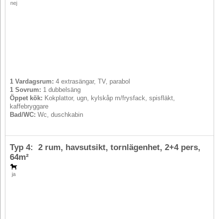
nej
1 Vardagsrum:
4 extrasängar, TV, parabol
1 Sovrum:
1 dubbelsäng
Öppet kök:
Kokplattor, ugn, kylskåp m/frysfack, spisfläkt,
kaffebryggare
Bad/WC:
Wc, duschkabin
Typ 4: 2 rum, havsutsikt, tornlägenhet,
2+4 pers
,
64m²
ja