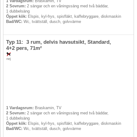
1 Vardagsrum:
Braskamin, TV
2 Sovrum:
2 sängar och en våningssäng med två bäddar,
1 dubbelsäng
Öppet kök:
Elspis, kyl-frys, spisfläkt, kaffebryggare, diskmaskin
Bad/WC:
Wc, tvättställ, dusch, golvvärme
Typ 11: 3 rum, delvis havsutsikt, Standard,
4+2 pers
, 71m²
nej
1 Vardagsrum:
Braskamin, TV
2 Sovrum:
2 sängar och en våningssäng med två bäddar,
1 dubbelsäng
Öppet kök:
Elspis, kyl-frys, spisfläkt, kaffebryggare, diskmaskin
Bad/WC:
Wc, tvättställ, dusch, golvvärme