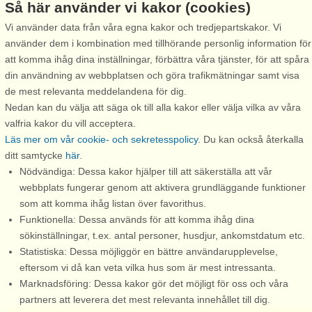
Inspiration
Om Danland
Så här använder vi kakor (cookies)
Semestercenterlista
Innan semesterresan
Vi använder data från våra egna kakor och tredjepartskakor. Vi
använder dem i kombination med tillhörande personlig information för
Köp av presentkort
Din vistelse
att komma ihåg dina inställningar, förbättra våra tjänster, för att spåra
Rabatt
Innan hemresan
din användning av webbplatsen och göra trafikmätningar samt visa
de mest relevanta meddelandena för dig.
Rabatt till attraktioner
Värt att veta
Nedan kan du välja att säga ok till alla kakor eller välja vilka av våra
Trygghet & garanti
valfria kakor du vill acceptera.
Läs mer om vår cookie- och sekretesspolicy
. Du kan också återkalla
Förbehåll
ditt samtycke
här
.
Support
Nödvändiga: Dessa kakor hjälper till att säkerställa att vår
Kontakt
webbplats fungerar genom att aktivera grundläggande funktioner
som att komma ihåg listan över favorithus.
FAQ - frågor och svar
Funktionella: Dessa används för att komma ihåg dina
sökinställningar, t.ex. antal personer, husdjur, ankomstdatum etc.
FAQ Rabattkoder
Statistiska: Dessa möjliggör en bättre användarupplevelse,
Hyresvilkor
eftersom vi då kan veta vilka hus som är mest intressanta.
Marknadsföring: Dessa kakor gör det möjligt för oss och våra
Personuppgifter
partners att leverera det mest relevanta innehållet till dig.
Ring oss för att boka