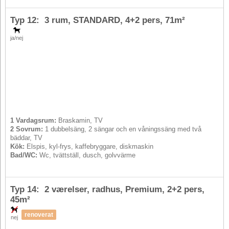
Typ 12: 3 rum, STANDARD,
4+2 pers
, 71m²
ja/nej
1 Vardagsrum:
Braskamin, TV
2 Sovrum:
1 dubbelsäng, 2 sängar och en våningssäng med två
bäddar, TV
Kök:
Elspis, kyl-frys, kaffebryggare, diskmaskin
Bad/WC:
Wc, tvättställ, dusch, golvvärme
Typ 14: 2 værelser, radhus, Premium,
2+2 pers
,
45m²
renoverat
nej