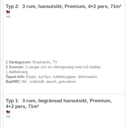
Typ 2: 3 rum, havsutsikt, Premium,
4+2 pers
, 71m²
nej
1 Vardagsrum:
Braskamin, TV
2 Sovrum:
2 sängar och en våningssäng med två bäddar,
1 dubbelsäng
Öppet kök:
Elspis, kyl-frys, kaffebryggare, diskmaskin
Bad/WC:
Wc, tvättställ, dusch, golvvärme
Typ 1: 3 rum, begränsad havsutsikt, Premium,
4+2 pers
, 71m²
nej