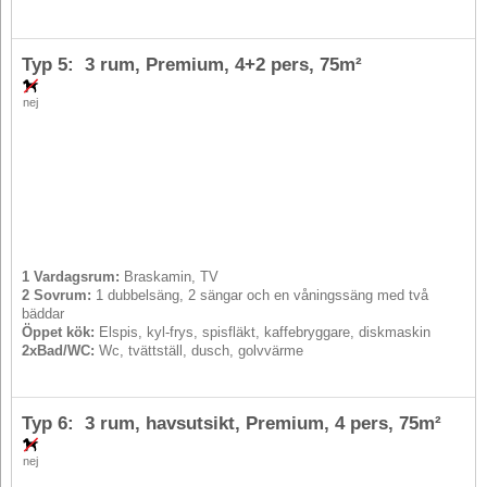
Typ 5: 3 rum, Premium,
4+2 pers
, 75m²
nej
1 Vardagsrum:
Braskamin, TV
2 Sovrum:
1 dubbelsäng, 2 sängar och en våningssäng med två
bäddar
Öppet kök:
Elspis, kyl-frys, spisfläkt, kaffebryggare, diskmaskin
2xBad/WC:
Wc, tvättställ, dusch, golvvärme
Typ 6: 3 rum, havsutsikt, Premium,
4 pers
, 75m²
nej