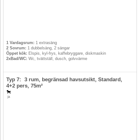
1 Vardagsrum:
1 extrasäng
2 Sovrum:
1 dubbelsäng, 2 sängar
Öppet kök:
Elspis, kyl-frys, kaffebryggare, diskmaskin
2xBad/WC:
Wc, tvättställ, dusch, golvvärme
Typ 7: 3 rum, begränsad havsutsikt, Standard,
4+2 pers
, 75m²
ja