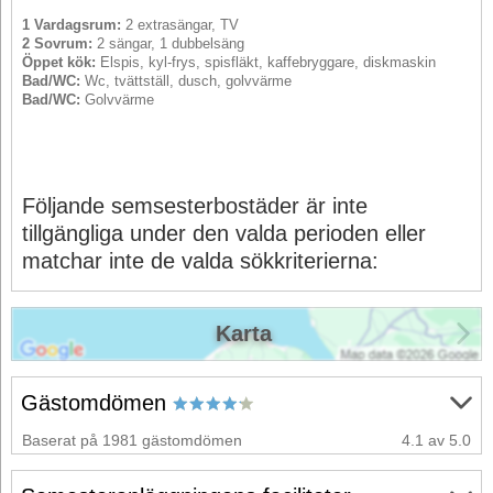
1 Vardagsrum:
2 extrasängar, TV
2 Sovrum:
2 sängar, 1 dubbelsäng
Öppet kök:
Elspis, kyl-frys, spisfläkt, kaffebryggare, diskmaskin
Bad/WC:
Wc, tvättställ, dusch, golvvärme
Bad/WC:
Golvvärme
Följande semsesterbostäder är inte
tillgängliga under den valda perioden eller
matchar inte de valda sökkriterierna:
Karta
Gästomdömen
Baserat på 1981 gästomdömen
4.1 av 5.0