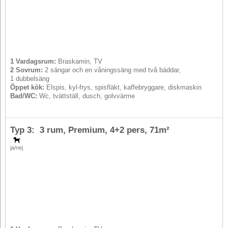
1 Vardagsrum:
Braskamin, TV
2 Sovrum:
2 sängar och en våningssäng med två bäddar,
1 dubbelsäng
Öppet kök:
Elspis, kyl-frys, spisfläkt, kaffebryggare, diskmaskin
Bad/WC:
Wc, tvättställ, dusch, golvvärme
Typ 3: 3 rum, Premium,
4+2 pers
, 71m²
ja/nej