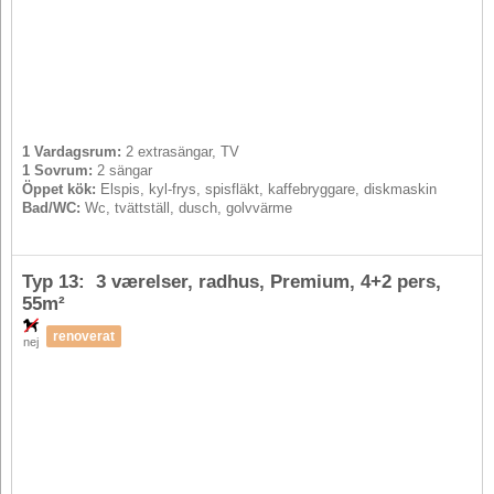
1 Vardagsrum:
2 extrasängar, TV
1 Sovrum:
2 sängar
Öppet kök:
Elspis, kyl-frys, spisfläkt, kaffebryggare, diskmaskin
Bad/WC:
Wc, tvättställ, dusch, golvvärme
Typ 13: 3 værelser, radhus, Premium,
4+2 pers
,
55m²
renoverat
nej